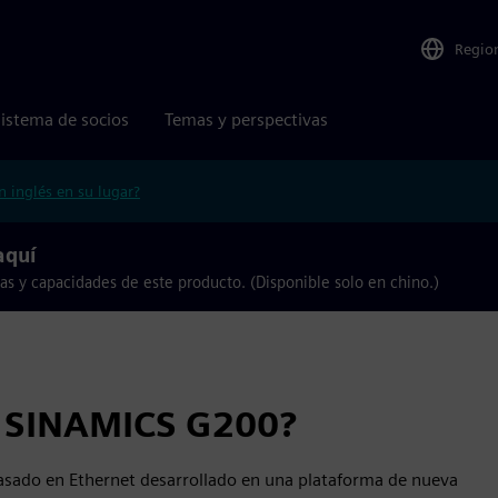
Regio
istema de socios
Temas y perspectivas
n inglés en su lugar?
aquí
as y capacidades de este producto. (Disponible solo en chino.)
co SINAMICS G200?
basado en Ethernet desarrollado en una plataforma de nueva