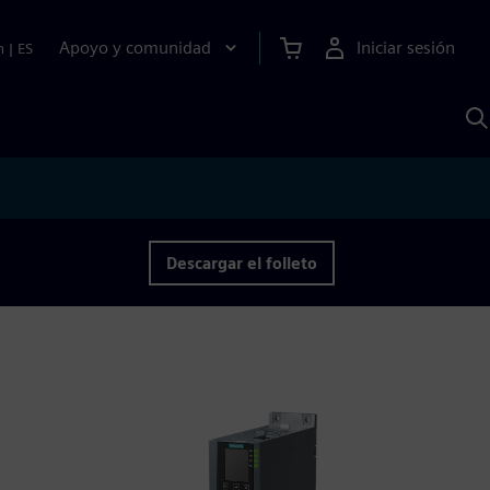
Apoyo y comunidad
Iniciar sesión
n
|
ES
B
c
S
A
Descargar el folleto