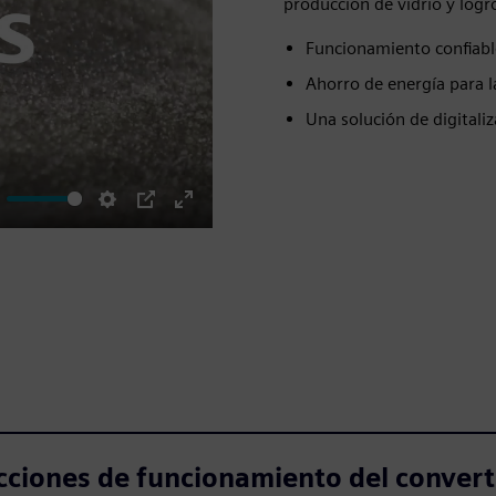
producción de vidrio y logr
Funcionamiento confiabl
Ahorro de energía para l
Una solución de digitali
ute
Settings
PIP
Enter
fullscreen
ucciones de funcionamiento del conve