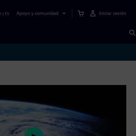
Apoyo y comunidad
Iniciar sesión
n
|
ES
B
c
S
A