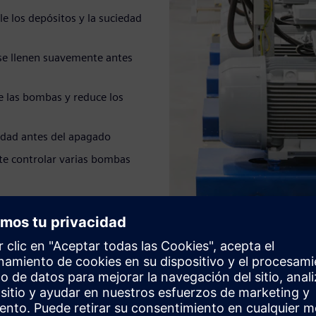
e los depósitos y la suciedad
 se llenen suavemente antes
e las bombas y reduce los
idad antes del apagado
te controlar varias bombas