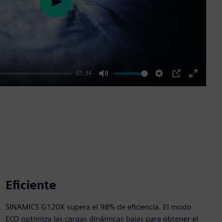
Play
01:34
Mute
Settings
PIP
Enter
fullscre
Eficiente
SINAMICS G120X supera el 98% de eficiencia. El modo
ECO optimiza las cargas dinámicas bajas para obtener el