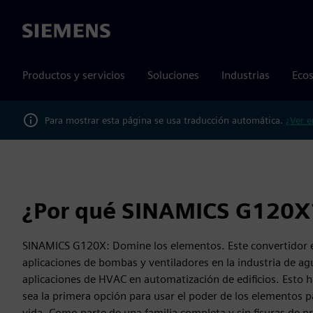
Siemens
Productos y servicios
Soluciones
Industrias
Ecos
Para mostrar esta página se usa traducción automática.
¿Ver e
¿Por qué SINAMICS G120X
SINAMICS G120X: Domine los elementos. Este convertidor 
aplicaciones de bombas y ventiladores en la industria de ag
aplicaciones de HVAC en automatización de edificios. Est
sea la primera opción para usar el poder de los elementos p
vida. Como parte de una familia completa y sin fisuras de p