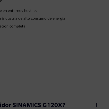
ó:
e en entornos hostiles
a industria de alto consumo de energía
zación completa
rtidor SINAMICS G120X?