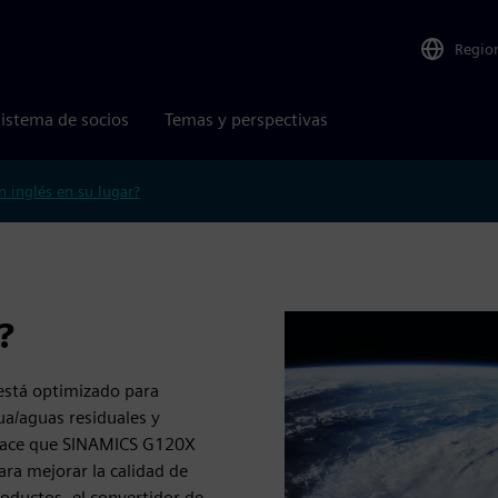
Regio
istema de socios
Temas y perspectivas
n inglés en su lugar?
?
está optimizado para
ua/aguas residuales y
o hace que SINAMICS G120X
ara mejorar la calidad de
roductos, el convertidor de