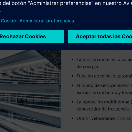
Funciones específ
La función de reinicio vol
de energía
Función de reinicio automá
El modo de servicio esenci
extracción de humo y los s
La operación multibomba (e
convertidor de frecuencia
Omitir velocidades crítica