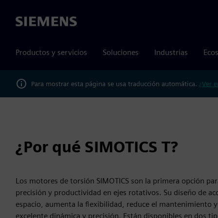
Siemens
Productos y servicios
Soluciones
Industrias
Ecos
Para mostrar esta página se usa traducción automática.
¿Ver e
¿Por qué SIMOTICS T?
Los motores de torsión SIMOTICS son la primera opción pa
precisión y productividad en ejes rotativos. Su diseño de a
espacio, aumenta la flexibilidad, reduce el mantenimiento y
excelente dinámica y precisión. Están disponibles en dos tip