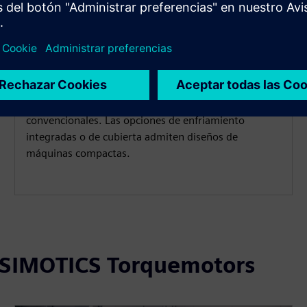
SIMOTICS T-1FW6:
Arquitectura de unidad directa
que ahorra espacio
Funciona sin acoplamientos ni cajas de cambios, lo
que requiere mucho menos espacio que las unidades
convencionales. Las opciones de enfriamiento
integradas o de cubierta admiten diseños de
máquinas compactas.
 SIMOTICS Torquemotors