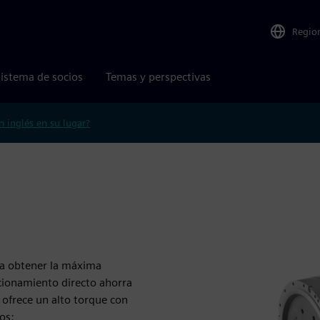
Regio
istema de socios
Temas y perspectivas
n inglés en su lugar?
ra obtener la máxima
ccionamiento directo ahorra
 ofrece un alto torque con
os: