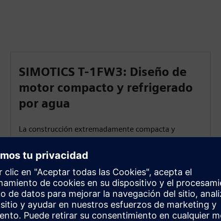
SIMOTICS T-1FW3: Diseño de
motor compacto y refrigerado
por agua
La construcción extremadamente compacta y
refrigerada por agua ofrece una alta densidad de
potencia y un funcionamiento continuo estable. Ideal
para máquinas con espacio limitado que requieren
una entrega de par fuerte y confiable.