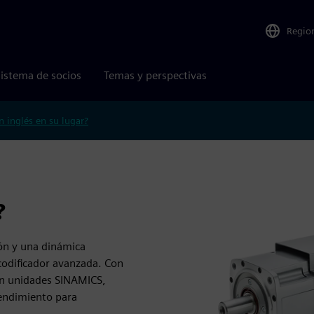
Regio
istema de socios
Temas y perspectivas
n inglés en su lugar?
?
ón y una dinámica
codificador avanzada. Con
 en unidades SINAMICS,
rendimiento para