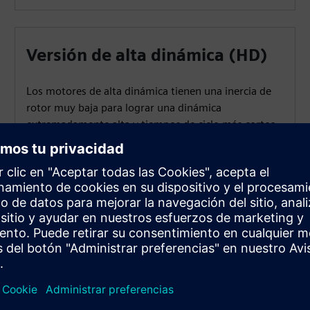
Versión de alta dinámica (HD)
Los motores de alta dinámica tienen una inercia de
rotor muy baja para lograr una dinámica
extremadamente alta y tiempos de ciclo más cortos.
Están disponibles con refrigeración externa y
refrigeración por agua, lo que garantiza una alta
capacidad de energía continua.
 SIMOTICS S-1FT7?