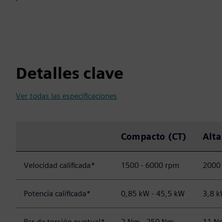
Detalles clave
Ver todas las especificaciones
Compacto (CT)
Alta
Velocidad calificada*
1500 - 6000 rpm
2000
Potencia calificada*
0,85 kW - 45,5 kW
3,8 k
Par de torsión puntual*
2 Nm - 250 Nm
11 N