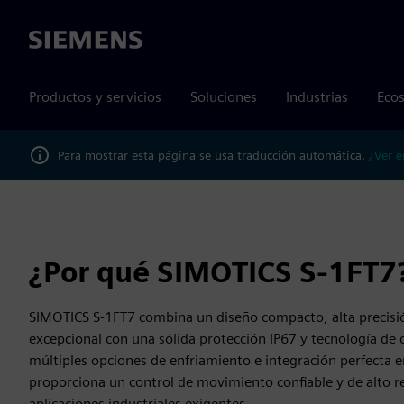
Siemens
Productos y servicios
Soluciones
Industrias
Ecos
Para mostrar esta página se usa traducción automática.
¿Ver e
¿Por qué SIMOTICS S-1FT7
SIMOTICS S-1FT7 combina un diseño compacto, alta precisi
excepcional con una sólida protección IP67 y tecnología de 
múltiples opciones de enfriamiento e integración perfecta
proporciona un control de movimiento confiable y de alto 
aplicaciones industriales exigentes.