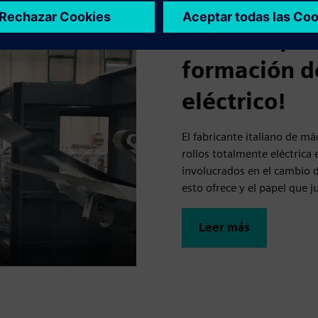
Dallan S.p.A
formación d
eléctrico!
El fabricante italiano de 
rollos totalmente eléctrica 
involucrados en el cambio d
esto ofrece y el papel que 
Leer más