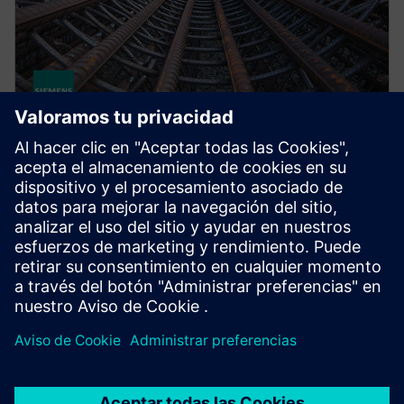
STRUCTURAL ANALYSIS FOR AEC
Simcenter S-Frame Foundation
Structural design software for deep and shallow
foundation analysis and design, supporting civil,
structural and geotechnical engineers.