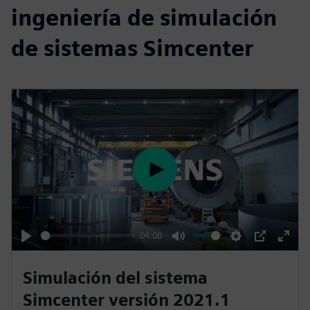
ingeniería de simulación
de sistemas Simcenter
P
l
a
y
04:08
P
M
S
P
E
l
u
e
I
n
Simulación del sistema
a
t
t
P
t
Simcenter versión 2021.1
y
e
t
e