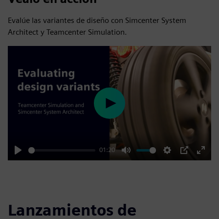
Evalúe las variantes de diseño con Simcenter System
Architect y Teamcenter Simulation.
Play
01:20
Play
Mute
Settings
PIP
Enter
fulls
Lanzamientos de