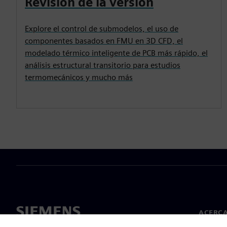
Revisión de la versión
Explore el control de submodelos, el uso de
componentes basados en FMU en 3D CFD, el
modelado térmico inteligente de PCB más rápido, el
análisis estructural transitorio para estudios
termomecánicos y mucho más
ACERCA