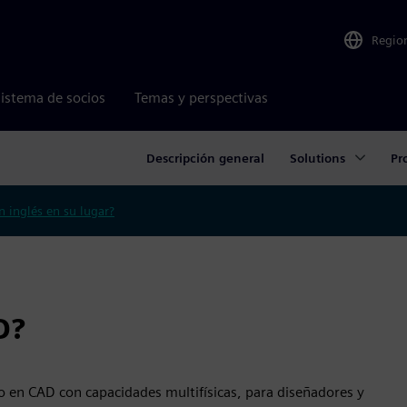
Regio
istema de socios
Temas y perspectivas
Descripción general
Solutions
Pr
n inglés en su lugar?
D?
en CAD con capacidades multifísicas, para diseñadores y