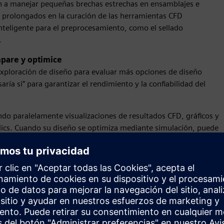
an a manejar pequeñas brechas estrechas en ensamblajes e
s prolongados en la curación de las herramientas CFD
nteligente para el preprocesamiento, como el sellado
.
mpare y optimice
exploración de diseño para evaluar más opciones de diseño
ría si” para garantizar el rendimiento y la confiabilidad del
do paralelamente visualizaciones de resultados CFD, gráficos y
lics. Cuando su diseño se optimiza mediante simulación, puede
 ingeniería.
r FLOEFD