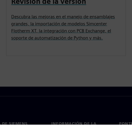
Revisión de la versión
Descubra las mejoras en el manejo de ensamblajes
grandes, la importación de modelos Simcenter
Flotherm XT, la integración con PCB Exchange, el
soporte de automatización de Python y más.
 DE SIEMENS
INFORMACIÓN DE LA
PONT
EMPRESA