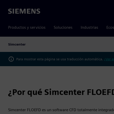
Siemens
Productos y servicios
Soluciones
Industrias
Ecos
Simcenter
Para mostrar esta página se usa traducción automática.
¿Ver e
¿Por qué Simcenter FLOEF
Simcenter FLOEFD es un software CFD totalmente integrado 