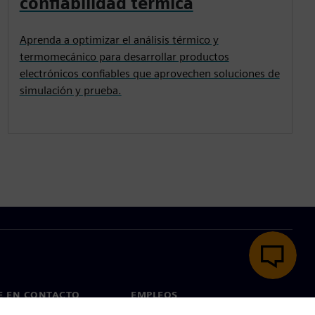
confiabilidad térmica
Aprenda a optimizar el análisis térmico y
termomecánico para desarrollar productos
electrónicos confiables que aprovechen soluciones de
simulación y prueba.
E EN CONTACTO
EMPLEOS