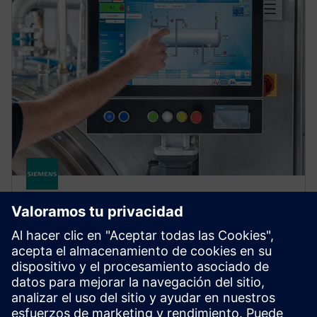
SIMATIC
SIMATIC RF1000
RFID-based access control for machines and
equipment, enabling secure, traceability and user-
friendly authorization to improve process reliability
and efficiency.