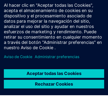
SIMATIC RF1000
RFID-based access control for machines and
equipment, enabling secure, traceability and user-
friendly authorization to improve process reliability
and efficiency.