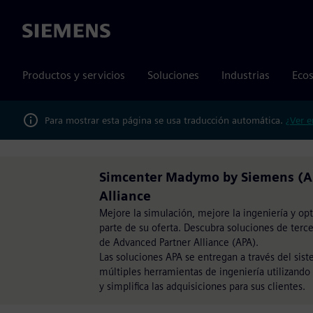
Siemens
Productos y servicios
Soluciones
Industrias
Ecos
Para mostrar esta página se usa traducción automática.
¿Ver e
Simcenter Madymo by Siemens (AP
Alliance
Mejore la simulación, mejore la ingeniería y o
parte de su oferta. Descubra soluciones de terce
de Advanced Partner Alliance (APA).
Las soluciones APA se entregan a través del sist
múltiples herramientas de ingeniería utilizando
y simplifica las adquisiciones para sus clientes.