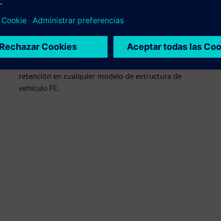
interfaz
Ejecute en co-simulación con LS-Dyna y Radioss y
Simcenter Madymo. Esto permite a los ingenieros
utilizar modelos de ocupantes y sistemas de
retención en cualquier modelo de estructura de
vehículo FE.