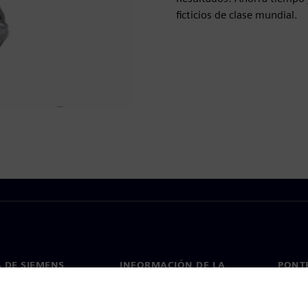
ficticios de clase mundial.
 DE SIEMENS
INFORMACIÓN DE LA
PONT
EMPRESA
de nosotros
Conta