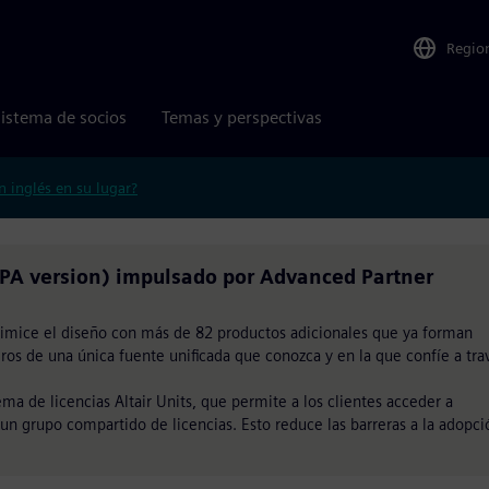
Regio
istema de socios
Temas y perspectivas
n inglés en su lugar?
A version) impulsado por Advanced Partner
ptimice el diseño con más de 82 productos adicionales que ya forman
ros de una única fuente unificada que conozca y en la que confíe a tra
ema de licencias Altair Units, que permite a los clientes acceder a
 un grupo compartido de licencias. Esto reduce las barreras a la adopci