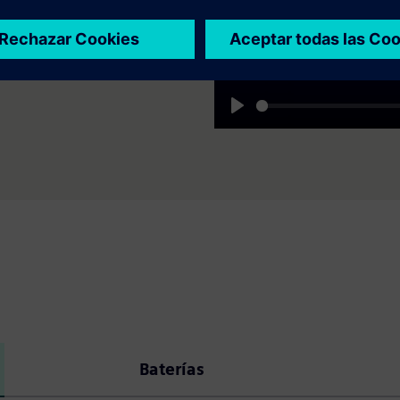
ular.
Play
Baterías