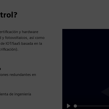
trol?
ertificación y hardware
d y fotovoltaicos, así como
a de IOT/SaaS basada en la
rificación).
o
ciones redundantes en
enta de ingeniería