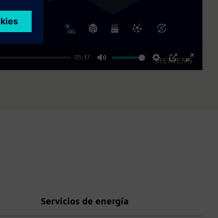
05:37
Mute
Settings
PIP
Enter
fullscre
Servicios de energía