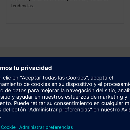
tendencias.
ición a la familia de
 PV, BESS, híbridos y