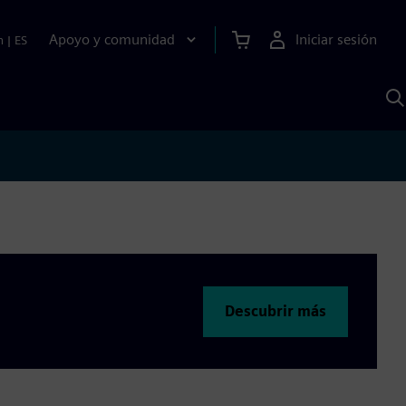
Apoyo y comunidad
Iniciar sesión
n
|
ES
B
c
S
A
Descubrir más