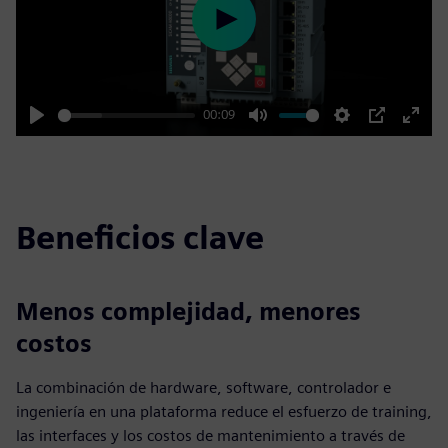
Play
00:09
Play
Mute
Settings
PIP
Enter
fulls
Beneficios clave
Menos complejidad, menores
costos
La combinación de hardware, software, controlador e
ingeniería en una plataforma reduce el esfuerzo de training,
las interfaces y los costos de mantenimiento a través de