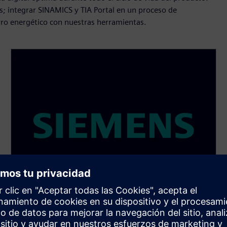
; integrar SINAMICS y TIA Portal en un proceso de
rro energético con nuestras herramientas.
SINAMICS Startdrive in TIA