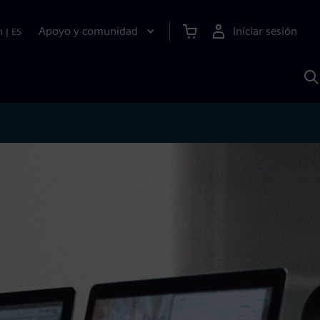
Apoyo y comunidad
Iniciar sesión
n
|
ES
B
c
S
A