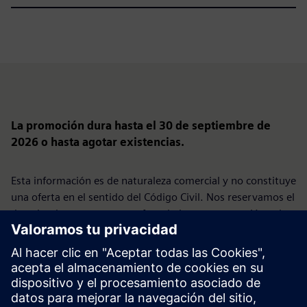
La promoción dura hasta el 30 de septiembre de
2026 o hasta agotar existencias.
Esta información es de naturaleza comercial y no constituye
una oferta en el sentido del Código Civil. Nos reservamos el
derecho de presentar una oferta bajo esta promoción solo
para empresas seleccionadas.
La promoción no está dirigida a los consumidores.
Siemens Sp. z o.o., ul. Żupnicza 11, 03-821 Varsovia | Tel.
+48 22 870 9000 | Tribunal de Distrito de la Ciudad Capital
de Varsovia, 14ª División Comercial del Registro del