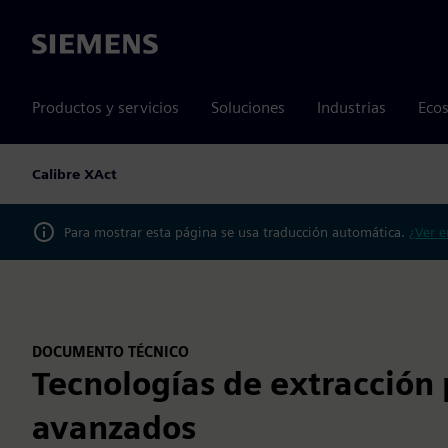
Siemens
Productos y servicios
Soluciones
Industrias
Ecos
Calibre XAct
Para mostrar esta página se usa traducción automática.
¿Ver e
DOCUMENTO TÉCNICO
Tecnologías de extracción 
avanzados