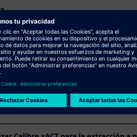
s?
?
en reglas o un solucionador de campo?
e xACT y Calibre XRC?
utar la extracción en diseños LEFDEF?
izar Calibre xACT para la extracción a n