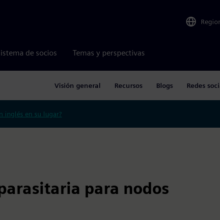
Regio
istema de socios
Temas y perspectivas
Visión general
Recursos
Blogs
Redes soci
n inglés en su lugar?
parasitaria para nodos