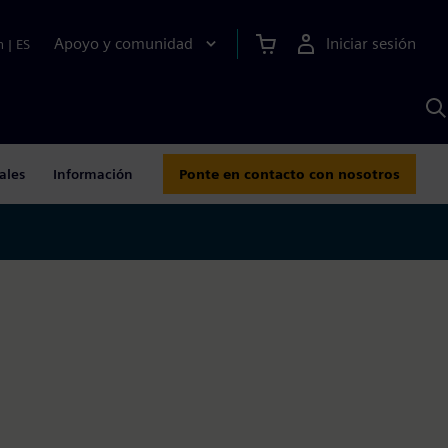
Apoyo y comunidad
Iniciar sesión
n
|
ES
B
c
S
A
ales
Información
Ponte en contacto con nosotros