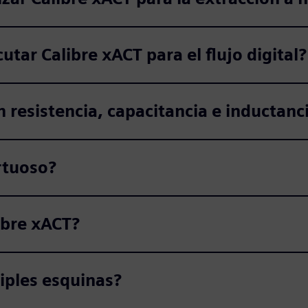
utar Calibre xACT para el flujo digital?
n resistencia, capacitancia e inductan
rtuoso?
ibre xACT?
iples esquinas?