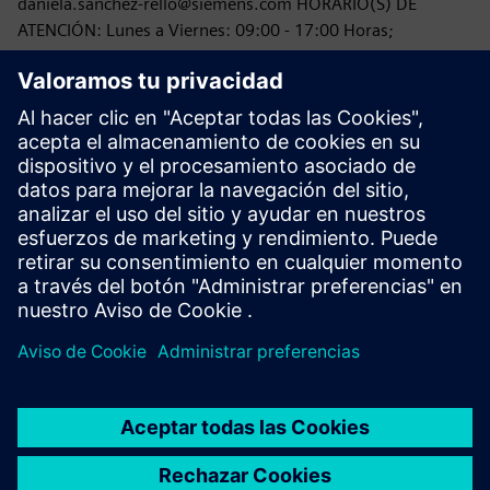
daniela.sanchez-rello@siemens.com HORARIO(S) DE
ATENCIÓN: Lunes a Viernes: 09:00 - 17:00 Horas;
Así mismo podrá acudir a la CONDUSEF, a través de
cualquier Unidad de Atención a Usuarios, en la página web
https://www.condusef.gob.mx
o por medio del CCAMER
(Centro de Contacto y Atención por Medios Remotos) en el
teléfono 55 53 400 999.
Versión en PDF