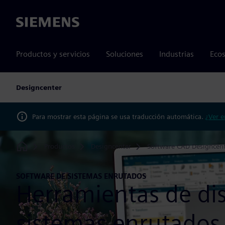
Siemens
Productos y servicios
Soluciones
Industrias
Ecos
Designcenter
Para mostrar esta página se usa traducción automática.
¿Ver e
Productos
Designcenter
Software CAD Designcen
Home
SOFTWARE DE SISTEMAS ENRUTADOS
Herramientas de di
sistemas enrutados