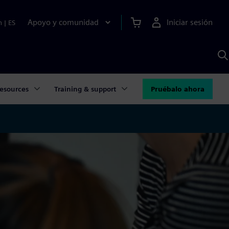
Apoyo y comunidad
Iniciar sesión
n
|
ES
B
c
S
A
esources
Training & support
Pruébalo ahora