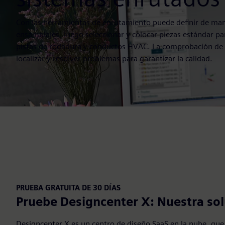
Con las herramientas de enrutamiento puede definir de mane
ensamblajes, luego seleccionar y colocar piezas estándar pa
pistas de rodadura y conductos HVAC. La comprobación de r
localizar y resolver problemas para garantizar la calidad.
PRUEBA GRATUITA DE 30 DÍAS
Pruebe Designcenter X: Nuestra so
Designcenter X es un centro de diseño SaaS en la nube, que 