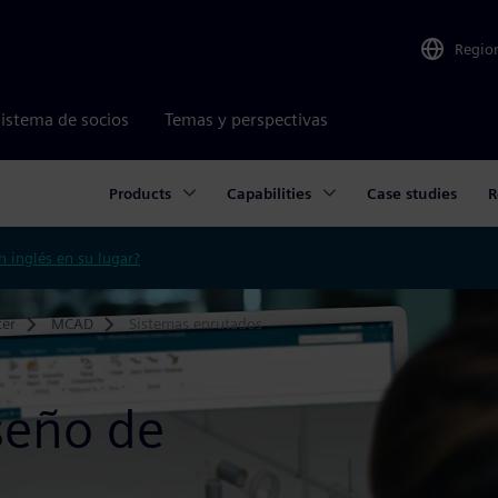
Regio
istema de socios
Temas y perspectivas
Products
Capabilities
Case studies
R
n inglés en su lugar?
ter
MCAD
Sistemas enrutados
seño de