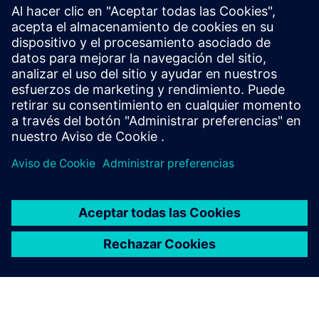
CASE STUDY
Heavyweight manufacturer drives
digitalization
Empresa:
JCB
Industria:
Heavy equipment
Ubicación:
Rocester, United Kingdom