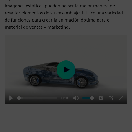
imágenes estáticas pueden no ser la mejor manera de
resaltar elementos de su ensamblaje. Utilice una variedad
de funciones para crear la animación óptima para el
material de ventas y marketing.
Play
00:18
Play
Mute
Settings
PIP
Enter
fulls