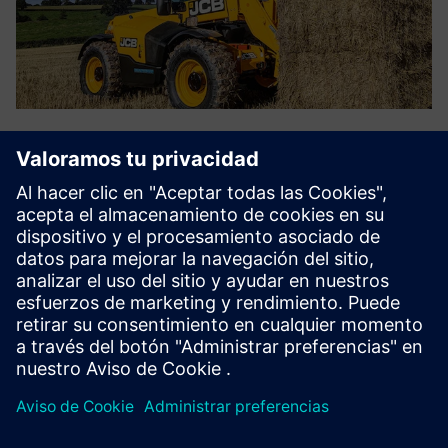
CASE STUDY
Heavyweight manufacturer drives
digitalization
Empresa:
JCB
Industria:
Heavy equipment
Ubicación:
Rocester, United Kingdom
Siemens Software:
Geolus, NX, PLM Open, Teamcenter