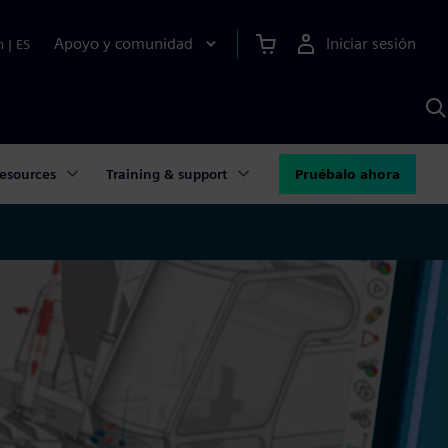
Apoyo y comunidad
Iniciar sesión
n
|
ES
B
c
S
A
esources
Training & support
Pruébalo ahora