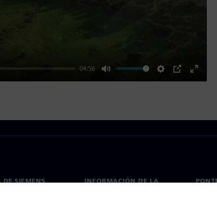
04:56
Mute
Settings
PIP
Enter
fullscr
 DE SIEMENS
INFORMACIÓN DE LA
PONT
EMPRESA
de nosotros
Conta
Empresa