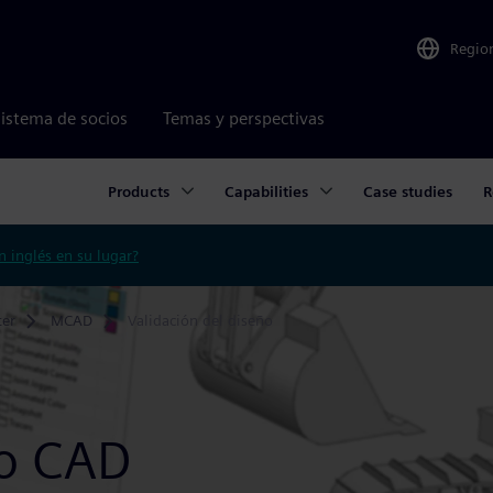
Regio
istema de socios
Temas y perspectivas
Products
Capabilities
Case studies
R
n inglés en su lugar?
ter
MCAD
Validación del diseño
ño CAD