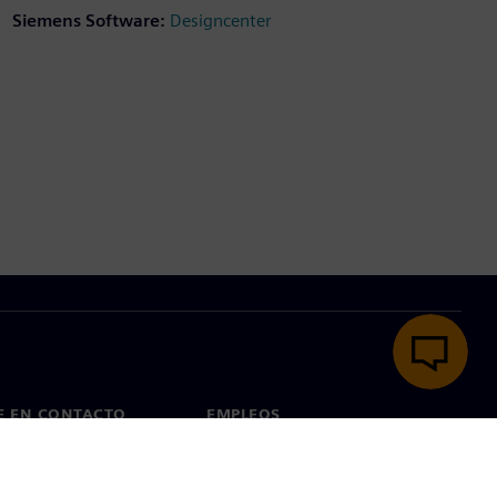
Siemens Software:
Designcenter
een
E EN CONTACTO
EMPLEOS
cto
Empleos y carrera profesional