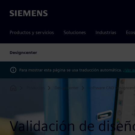
Siemens
Productos y servicios
Soluciones
Industrias
Ecos
Designcenter
Para mostrar esta página se usa traducción automática.
¿Ver e
Productos
Designcenter
Software CAD Designcen
Home
Validación de dise