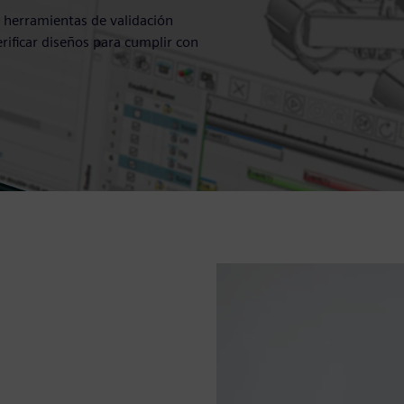
y herramientas de validación
rificar diseños para cumplir con