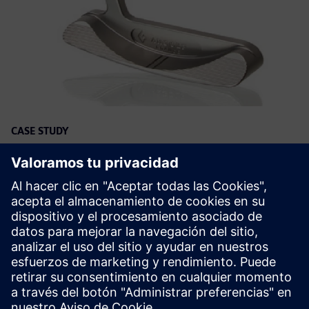
CASE STUDY
Golf club manufacturer uses NX
and Teamcenter Manufacturing to
digitalize production processes
Empresa:
ARGOLF
Industria:
Consumer products & retail
Ubicación:
Jupiter, Florida, United States
Siemens Software:
NX, Teamcenter