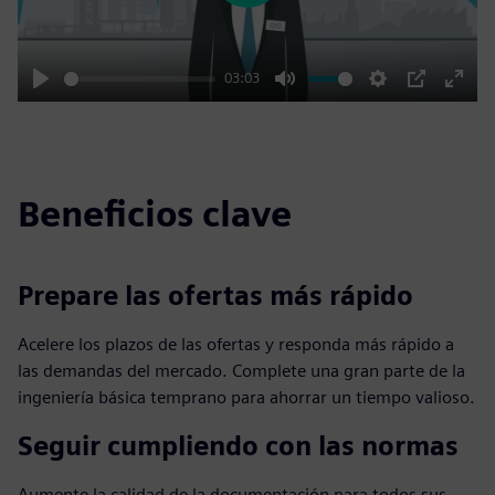
03:03
Play
Mute
Settings
PIP
Enter
fulls
Beneficios clave
Prepare las ofertas más rápido
Acelere los plazos de las ofertas y responda más rápido a
las demandas del mercado. Complete una gran parte de la
ingeniería básica temprano para ahorrar un tiempo valioso.
Seguir cumpliendo con las normas
Aumente la calidad de la documentación para todos sus