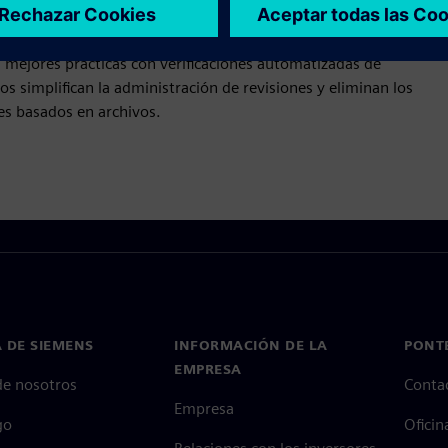
udar a reducir el tiempo necesario para crear diseños
s mejores prácticas con verificaciones automatizadas de
os simplifican la administración de revisiones y eliminan los
es basados en archivos.
 DE SIEMENS
INFORMACIÓN DE LA
PONT
EMPRESA
de nosotros
Conta
Empresa
go
Oficin