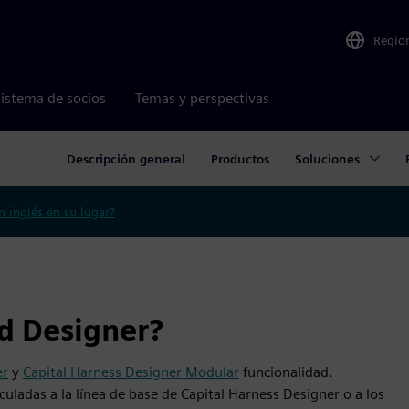
Regio
istema de socios
Temas y perspectivas
Descripción general
Productos
Soluciones
n inglés en su lugar?
d Designer?
er
y
Capital Harness Designer Modular
funcionalidad.
ladas a la línea de base de Capital Harness Designer o a los