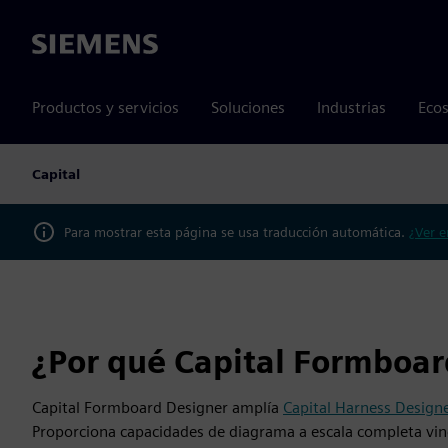
Siemens
Productos y servicios
Soluciones
Industrias
Ecos
Capital
Para mostrar esta página se usa traducción automática.
¿Ver e
¿Por qué Capital Formboar
Capital Formboard Designer amplía
Capital Harness Design
Proporciona capacidades de diagrama a escala completa vincu