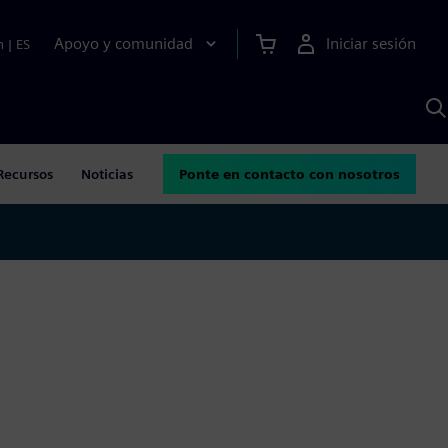
Apoyo y comunidad
Iniciar sesión
n
|
ES
B
c
S
A
Recursos
Noticias
Ponte en contacto con nosotros