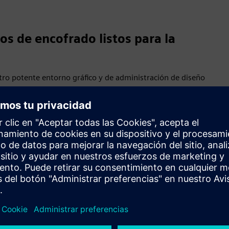
s de encofrado listos para la
ro potente entorno gráfico y de administración de diseño
pida. La colocación automatizada y basada en reglas de
a
ama de diseño de arnés y automatizar las actualizaciones en el
estión de proyectos y procesos, el cambio de diseño, la
cesos ascendentes/descendentes. La instalación de vista
micamente todos los documentos relacionados.