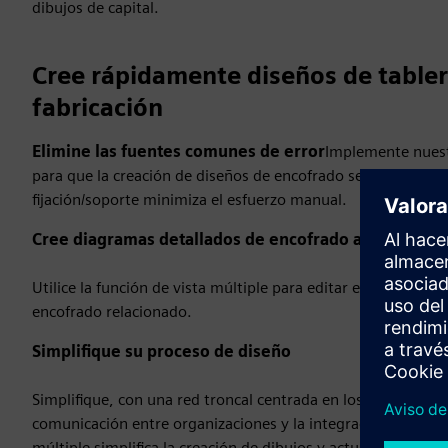
dibujos de capital.
Cree rápidamente diseños de tablero
fabricación
Elimine las fuentes comunes de error
Implemente nuest
para que la creación de diseños de encofrado sea fácil y rá
fijación/soporte minimiza el esfuerzo manual.
Cree diagramas detallados de encofrado a gran escal
Utilice la función de vista múltiple para editar en un diagr
encofrado relacionado.
Simplifique su proceso de diseño
Simplifique, con una red troncal centrada en los datos, la g
comunicación entre organizaciones y la integración con pro
múltiple simplifica la creación de dibujos y actualiza diná