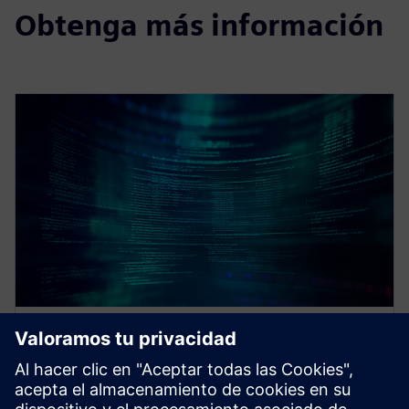
Obtenga más información
WEBINAR
Strategies to optimize your E/E
systems tool deployments