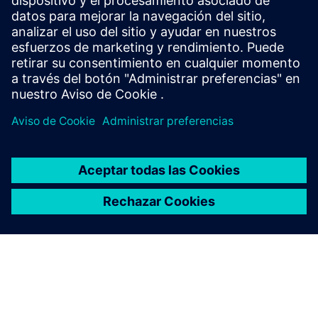
Strategies and opportunities for optimizing your EE
systems development tool deployments.