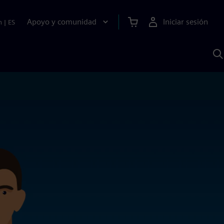
Apoyo y comunidad
Iniciar sesión
n
|
ES
B
c
S
A