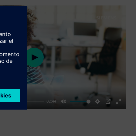
Play
02:44
Mute
Settings
PIP
Enter
fullscre