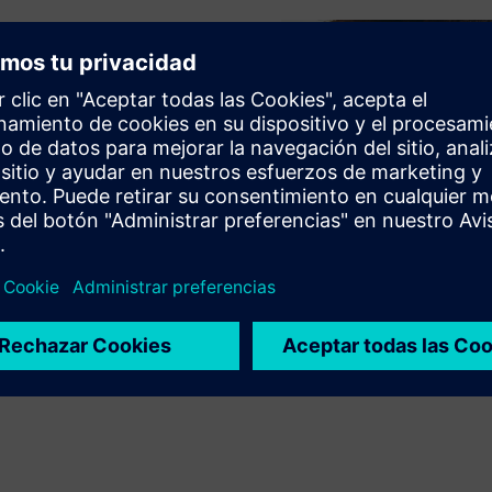
 herramienta de
mpo y dinero al diseñar
da al crear macros EPLAN
el video.
Play