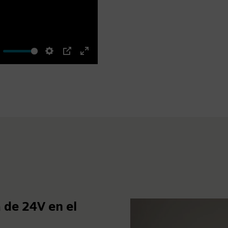
ute
Settings
PIP
Enter
fullscreen
 de 24V en el