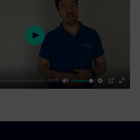
Play
03:25
Mute
Settings
PIP
Enter
fullscre