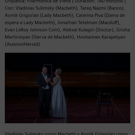
Orquesta: Filarmónica de Viena | Duración: 180 minutos |
Con: Vladislav Sulimsky (Macbeth), Tareq Nazmi (Banco),
Asmik Grigorian (Lady Macbeth), Caterina Piva (Dama de
espera a Lady Macbeth), Jonathan Tetelman (Macduff),
Evan LeRoy Johnson Com), Aleksei Kulagin (Doctor), Grisha
Martirosyan (Sierva de Macbeth), Hovhannes Karapetyan
(Asesino/Herold)
Vladislav Sulimsky como Macbeth y Asmik Grigorian como