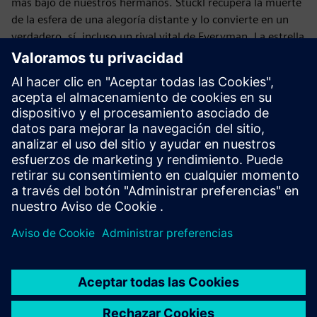
más bajo de nuestros hermanos. Stückl recupera la muerte
de la esfera de una alegoría distante y lo convierte en un
verdadero, sí, incluso un rival vital de Everyman. La estrella
de cine Veronica Ferres interpreta a Paramour, y Tobias
Moretti, interpretando a un demonio espectacular, también
aparece como el buen compañero: como amigo y seductor
en uno.
Elenco
Director: Christian Stückl | Duración: 100 minutos | Con:
Peter Simonischek (Everyman), Veronica Ferres
(Paramour), Jens Harzer (Muerte), Tobias Moretti (Buen
Compañero/Diablo), Rudolf Wessely (Dios/Un vecino
pobre), Elisabeth Rath (Deeds)