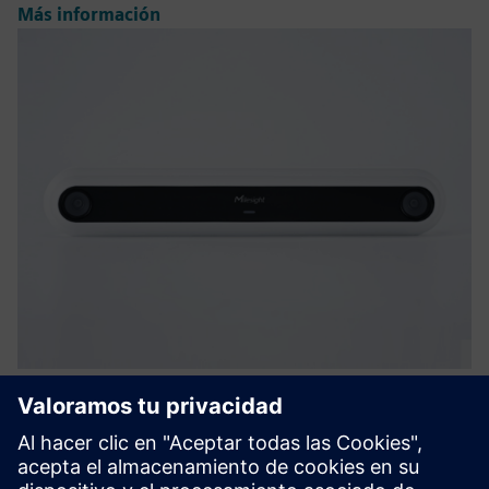
Más información
VS126 AI Ultra High-Mount People
Counter
Powered by Binocular Stereo vision, VS126 redefines high-