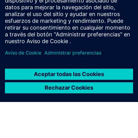
ceiling environments. Mounted at 6–15m, it covers over
75m² with GDPR-compliant analytics that unlock the true
potential of grand-scale venues.
Más información