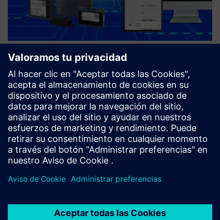
WHERE.IS Solution, based on
SIMATIC RTLS
WHERE.IS solutions are “turnkey” solutions, that drive value
from real-time location and tracking of assets and people,
enhancing productivity and/or personal and business
security.
Más información