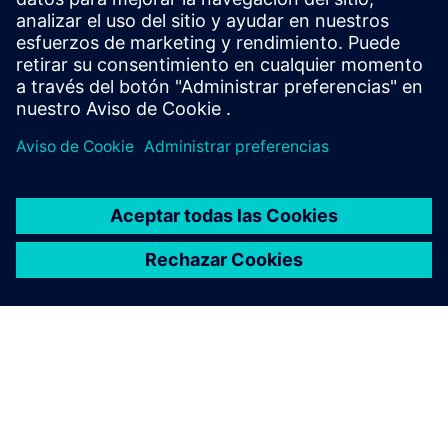
cranes/bridges. Netcongestion complicates
expansion/sustainability in dynamic movements.
Más información