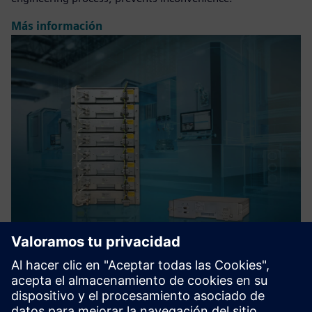
Más información
Peak shaving with UltraCaps and
Smart Power Management
UltraCaps can store and release (braking) energy e.g. from