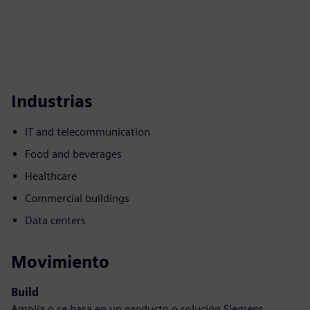
Industrias
IT and telecommunication
Food and beverages
Healthcare
Commercial buildings
Data centers
Movimiento
Build
Amplía o se basa en un producto o solución Siemens