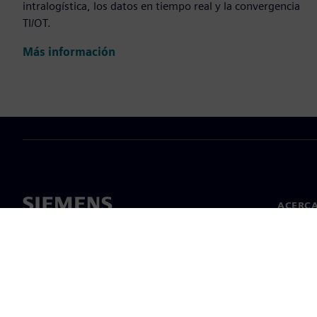
intralogística, los datos en tiempo real y la convergencia
TI/OT.
Más información
ACERCA
Acerca 
Lideraz
Noticias