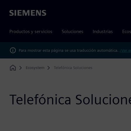
Siemens
Productos y servicios
Soluciones
Industrias
Ecos
Para mostrar esta página se usa traducción automática.
¿Ver e
Ecosystem
Telefónica Soluciones
Home
Telefónica Solucion