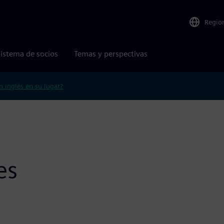
Regio
istema de socios
Temas y perspectivas
n inglés en su lugar?
es