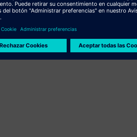
integración del producto Siemens Xcelerator y el
producto propio