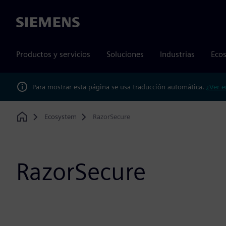
Siemens
Productos y servicios
Soluciones
Industrias
Ecos
Para mostrar esta página se usa traducción automática.
¿Ver e
Ecosystem
RazorSecure
Home
RazorSecure