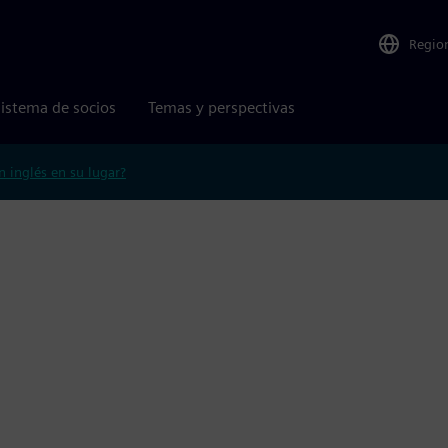
Regio
istema de socios
Temas y perspectivas
n inglés en su lugar?