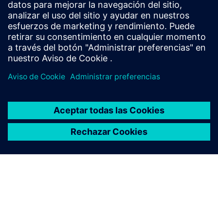
networks to identify power quality disturbances,
harmonics and demand issues, establish measurement
frameworks and drive data-...
Más información