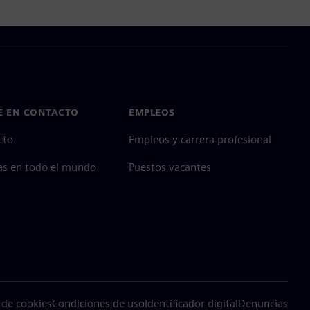
E EN CONTACTO
EMPLEOS
cto
Empleos y carrera profesional
as en todo el mundo
Puestos vacantes
 de cookies
Condiciones de uso
Identificador digital
Denuncias