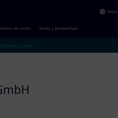
Regio
istema de socios
Temas y perspectivas
n inglés en su lugar?
 GmbH