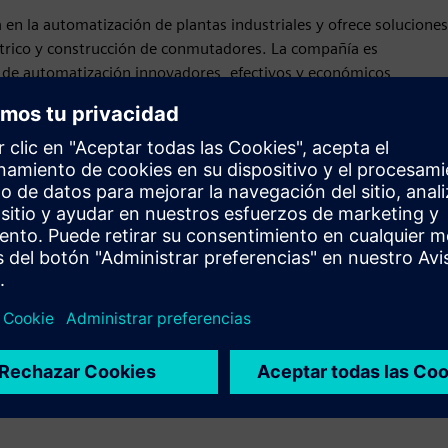
en la automatización de plantas industriales y ofrece soluciones
éctrico y construcción de conmutadores. La compañía es
s de automatización innovadores, efectivos y económicos
endo cervecerías, alimentos y productos farmacéuticos. Con un
za soluciones de automatización personalizadas y de alta calidad
Movimiento
Service
Proporciona un servicio para un producto o solución
Siemens Xcelerator que ayuda al cliente a implementarlo,
integrarlo, operarlo o mantenerlo