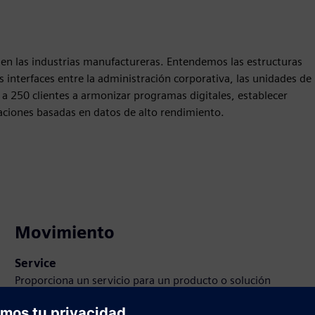
e en las industrias manufactureras. Entendemos las estructuras
 interfaces entre la administración corporativa, las unidades de
a 250 clientes a armonizar programas digitales, establecer
zaciones basadas en datos de alto rendimiento.
Movimiento
Service
Proporciona un servicio para un producto o solución
Siemens Xcelerator que ayuda al cliente a implementarlo,
integrarlo, operarlo o mantenerlo