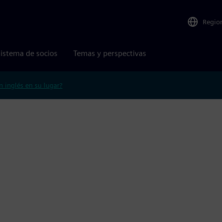
Regio
istema de socios
Temas y perspectivas
n inglés en su lugar?