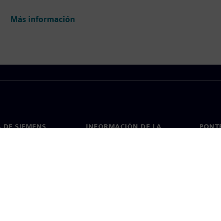
Más información
 DE SIEMENS
INFORMACIÓN DE LA
PONT
EMPRESA
de nosotros
Conta
Empresa
go
Oficin
Relaciones con los inversores
 y prensa
Estrategia