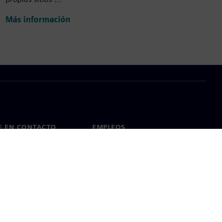
Más información
E EN CONTACTO
EMPLEOS
cto
Empleos y carrera profesional
as en todo el mundo
Puestos vacantes