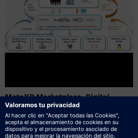
MetaXD Marketplace, Digital
Services for Proptech Industries
MetaXD ofrece una plataforma y un ecosystem para
proveedores de servicios digitales en la industria de la
construcción. Como contratista general virtual, MetaXD