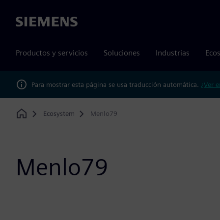
Siemens
Productos y servicios
Soluciones
Industrias
Ecos
Para mostrar esta página se usa traducción automática.
¿Ver e
Ecosystem
Menlo79
Home
Menlo79