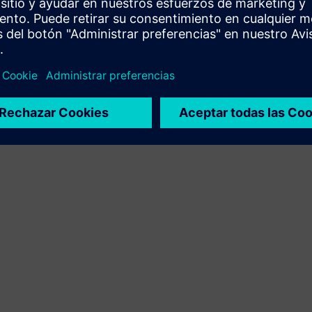
integración del producto Siemens Xcelerator y el
producto propio