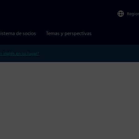
Regio
istema de socios
Temas y perspectivas
n inglés en su lugar?