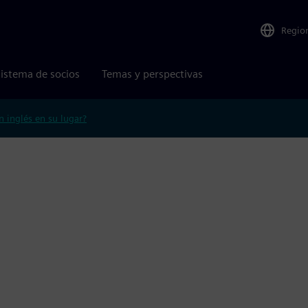
Regio
istema de socios
Temas y perspectivas
n inglés en su lugar?