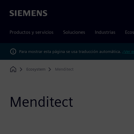
Siemens
Productos y servicios
Soluciones
Industrias
Ecos
Para mostrar esta página se usa traducción automática.
¿Ver e
Ecosystem
Menditect
Home
Menditect