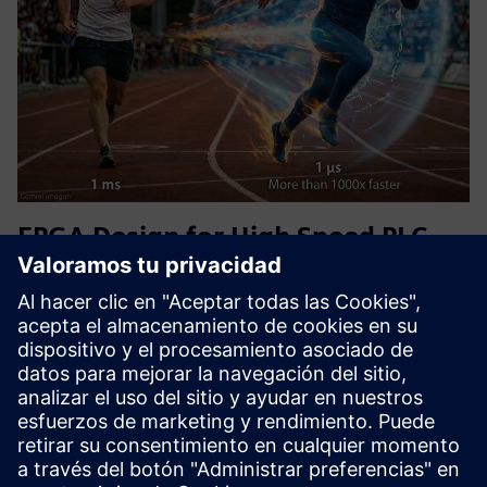
FPGA Design for High Speed PLC
with TM FAST
Ultra-fast applications beyond standard PLC speeds with
our FPGA design service for the Siemens TM FAST for your
S7-1500, S7-1200 or custom application. We deliver the
custom FPGA logic, so you can focus on your core solution.
Usi...
Más información