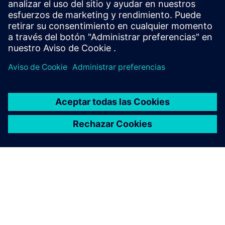
Siemens/EnterireTEC para líneas de producción nuevas y en
expansión, construido p...
Más información