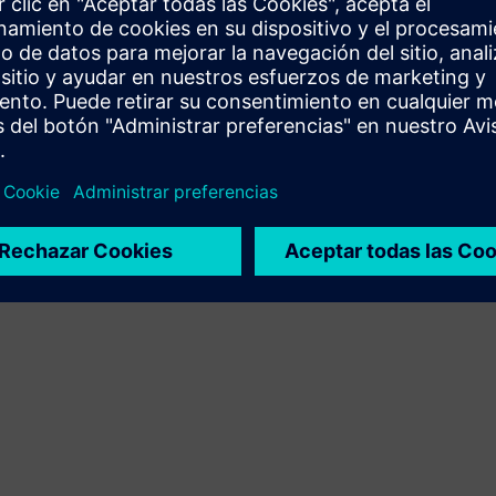
Proporciona un servicio para un producto o solución
Siemens Xcelerator que ayuda al cliente a implementarlo,
integrarlo, operarlo o mantenerlo