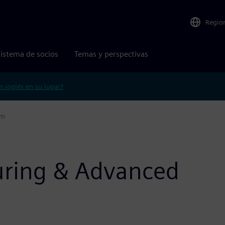
Regio
istema de socios
Temas y perspectivas
n inglés en su lugar?
em
uring & Advanced