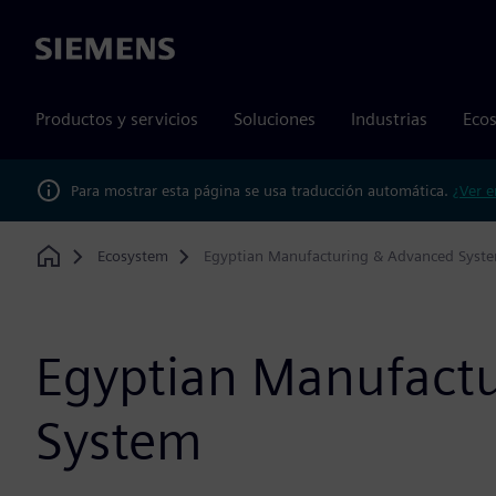
Siemens
Productos y servicios
Soluciones
Industrias
Ecos
Para mostrar esta página se usa traducción automática.
¿Ver e
Ecosystem
Egyptian Manufacturing & Advanced Syst
Home
Egyptian Manufact
System