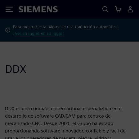
Siemens
Para mostrar esta página se usa traducción automática.
¿Ver en inglés en su lugar?
DDX
DDX es una compañía internacional especializada en el
desarrollo de software CAD/CAM para centros de
mecanizado CNC. Desde 2001, el Grupo ha estado
proporcionando software innovador, confiable y fácil de
usar a los operadores de madera, piedra, vidrio y