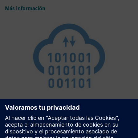
Más información
Connectivity Extension
Conectividad simplificada con dispositivos MindConnect
(MindConnect Nano, MindConnect IOT2040) La
Connectivity Extension es el pegamento entre Siemens TIA