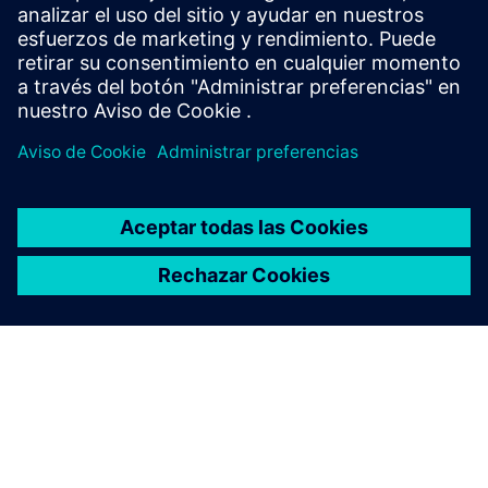
offline programming software for industrial robots,
supporting over 1,200 robots from 80+ brands.
Más información