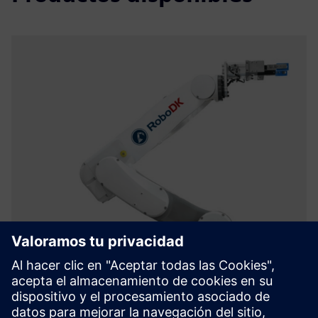
RoboDK
RoboDK is a powerful and cost-effective simulation and