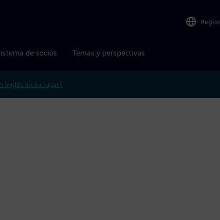
Regio
istema de socios
Temas y perspectivas
n inglés en su lugar?