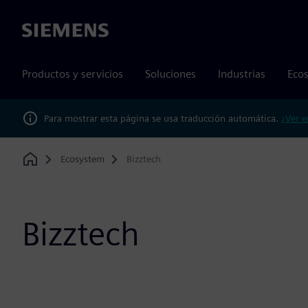
Siemens
Productos y servicios
Soluciones
Industrias
Ecos
Para mostrar esta página se usa traducción automática.
¿Ver e
Ecosystem
Bizztech
Home
Bizztech