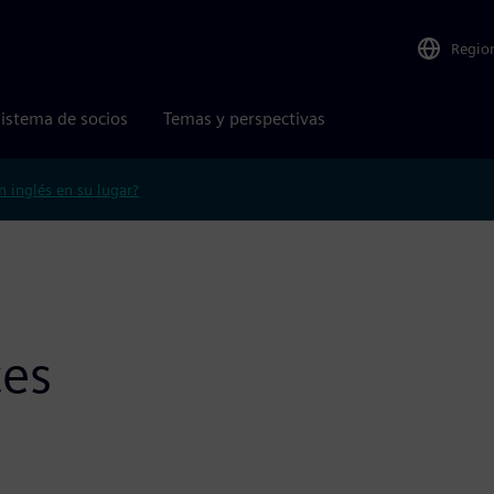
Regio
istema de socios
Temas y perspectivas
n inglés en su lugar?
ces