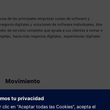
na de las principales empresas suizas de software y
negocio digitales y soluciones de software individuales, bbv
dor de servicio completo que ayuda a sus clientes a tomar e
lejo, hacia más negocios digitales, experiencias digitales
Movimiento
Build
Amplía o se basa en un producto o solución Siemens
Xcelerator mediante la creación de un nuevo producto, o
crea una nueva solución para el cliente mediante la