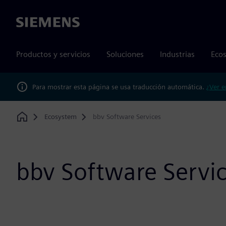
Siemens
Productos y servicios
Soluciones
Industrias
Ecos
Para mostrar esta página se usa traducción automática.
¿Ver e
Ecosystem
bbv Software Services
Home
bbv Software Servi