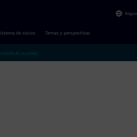
Regio
istema de socios
Temas y perspectivas
n inglés en su lugar?