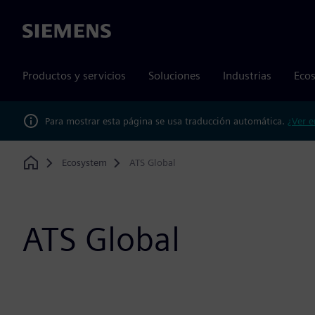
Siemens
Productos y servicios
Soluciones
Industrias
Ecos
Para mostrar esta página se usa traducción automática.
¿Ver e
Ecosystem
ATS Global
Home
ATS Global