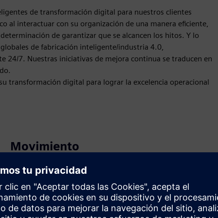
ligentes de transformación digital para nuestros clientes
o al interactuar con su organización de una manera eficiente,
determinación de garantizar que se alcancen los hitos. Y lo
lobales de fabricación inteligente/industria 4.0,
rte 24/7. Nuestras iniciativas de mejora continua se traducen en
ndo.
 su transformación digital para lograr la excelencia operacional
Movimiento
Build
Amplía o se basa en un producto o solución Siemens
Xcelerator mediante la creación de un nuevo producto, o
crea una nueva solución para el cliente mediante la
integración del producto Siemens Xcelerator y el