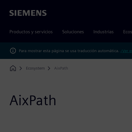
Siemens
Productos y servicios
Soluciones
Industrias
Ecos
Para mostrar esta página se usa traducción automática.
¿Ver e
Ecosystem
AixPath
Home
AixPath