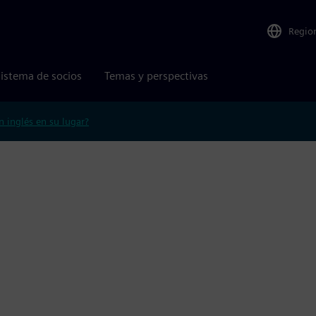
Regio
istema de socios
Temas y perspectivas
n inglés en su lugar?