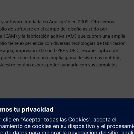
a y software fundada en Aquisgrán en 2009. Ofrecemos
ollo de software en el campo del diseño asistido por
a (CAM) y la fabricación aditiva (AM) que cubren una amplia
lo tiene experiencia con diversas tecnologías de fabricación,
 de agua, impresión 3D con L-PBF y DED, escáner óptico de
e pueden conectar a una amplia gama de sistemas multieje,
Nuestro equipo espera poder ayudarle con sus complejos
Movimiento
Build