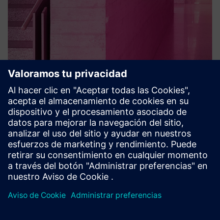
SPC intruder detection
acre security's SPC Intruder Detection System offers robust,
reliable security solutions. This powerful system safeguards
your business and assets with innovative alarm
management functionality. Trust acre to provide smart,
connec...
Más información