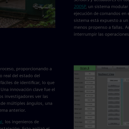
200SP
, un sistema modular 
ejecución de comandos en e
sistema está expuesto a un
menos propenso a fallas. A
interrumpir las operaciones
proceso, proporcionando a
o real del estado del
iles de identificar, lo que
 Una innovación clave fue el
os investigadores ver las
esde múltiples ángulos, una
tema anterior.
al
, los ingenieros de
stalación. Esto agilizó el