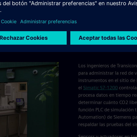
neral, Transicon
en marcha rápida
Los ingenieros de Transic
para administrar la red de 
instrumentos en el sitio de 
el
Simatic S7-1200
controla
procesa datos en tiempo rea
determinar cuánto CO2 liber
función PLC de simulación t
Automation) de Siemens par
respaldar las pruebas del s
Sensors y actuadores en tod