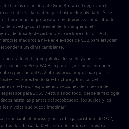
ota de barcos de madera de Gran Bretaña. Luego vino la
ero reemplazó a la madera y el bosque fue olvidado. Si se
do, ahora tiene un propósito muy diferente: como sitio de
tuto de Investigación Forestal de Birmingham, el
ento de dióxido de carbono en aire libre o BiFor FACE.
en árboles maduros a niveles elevados de CO2 para estudiar
responder a un clima cambiante.
 un doctorado en biogeoquímica del suelo y ahora se
eraciones en BiFor FACE, explica: “Queremos entender
nte repentino del CO2 atmosférico, impulsado por las
ósiles, está afectando la estructura y función del
acer eso, estamos exponiendo secciones de muestra del
 esperados para 2050 y estudiando todo, desde la fisiología
edades hasta las plantas del sotobosque, los suelos y los
s los niveles que pueda imaginar”.
sa en un control preciso y una entrega constante de CO2,
e datos de alta calidad. El centro de ambos es nuestro