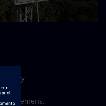
eficaz y
ontrol
as de Siemens.