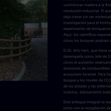
suministrar madera a la fl
revolución industrial. El ac
deja crecer sin ser molesta
investigación para el Insti
experimento de enriquecimi
Aquí, los científicos expon
cómo los bosques podrían 
El Dr. Kris Hart, que tiene
desempeña como Jefe de Op
cómo el aumento relativame
emisiones de combustibles f
ecosystem forestal. Para h
bosque a los niveles de CO2
de los árboles y las enferm
insectos, básicamente todo
Este enfoque integral se ba
junto con la recopilación d