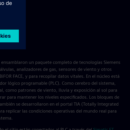
on ensamblaron un paquete completo de tecnologías Siemens
válvulas, analizadores de gas, sensores de viento y otros
BiFOR FACE, y para recopilar datos vitales. En el núcleo está
dor lógico programable (PLC). Como cerebro del sistema,
l, como patrones de viento, lluvia y exposición al sol para
ar para mantener los niveles especificados. Los bloques de
ambién se desarrollaron en el portal TIA (Totally Integrated
a replicar las condiciones operativas del mundo real para
istema.
o el sitio están conectados al PLC a través del
Simatic ET