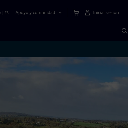
Apoyo y comunidad
Iniciar sesión
n
|
ES
B
c
S
A