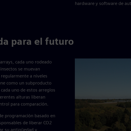
hardware y software de aut
a para el futuro
 arrays, cada uno rodeado
os insectos se muevan
s regularmente a niveles
iene como un subproducto
 cada uno de estos arreglos
erentes alturas liberan
ontrol para comparación.
e de programación basado en
sponsables de liberar CO2
ar su antigüedad y