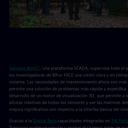
Siemens WinCC
, una plataforma SCADA, supervisa todo el 
los investigadores de BiFor FACE una visión clara y en tiemp
sistema. Las necesidades de mantenimiento ahora son más fác
permite una solución de problemas más rápida y específica.
desarrollo de un motor de visualización 3D, que permite a l
alturas relativas de todos los sensores y ver las matrices d
mejora significativa con respecto a la interfaz básica del sis
Gracias a la
Digital Twin
capacidades integradas en
TIA Port
Transicon pudieron simular y probar el sistema antes de la in