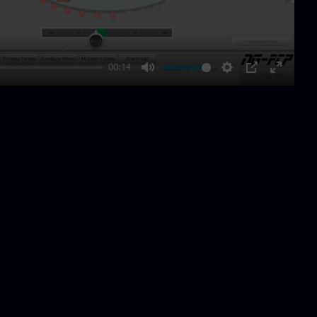
00:14
Mute
Settings
PIP
Enter
fullscre