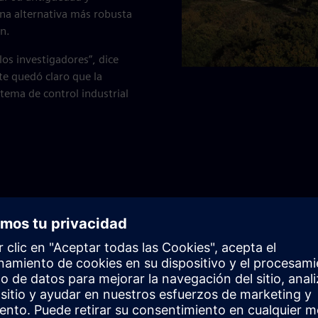
una alternativa más robusta
on.
s investigadores”, dice
te quedó claro que la
stema de control industrial
uedó claro que la solución más 
 el futuro sería un sistema de c
struido en torno a las tecnologí